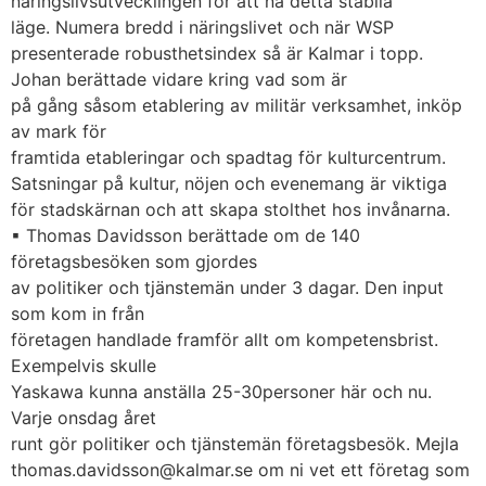
näringslivsutvecklingen för att nå detta stabila
läge. Numera bredd i näringslivet och när WSP
presenterade robusthetsindex så är Kalmar i topp.
Johan berättade vidare kring vad som är
på gång såsom etablering av militär verksamhet, inköp
av mark för
framtida etableringar och spadtag för kulturcentrum.
Satsningar på kultur, nöjen och evenemang är viktiga
för stadskärnan och att skapa stolthet hos invånarna.
▪ Thomas Davidsson berättade om de 140
företagsbesöken som gjordes
av politiker och tjänstemän under 3 dagar. Den input
som kom in från
företagen handlade framför allt om kompetensbrist.
Exempelvis skulle
Yaskawa kunna anställa 25-30personer här och nu.
Varje onsdag året
runt gör politiker och tjänstemän företagsbesök. Mejla
thomas.davidsson@kalmar.se om ni vet ett företag som