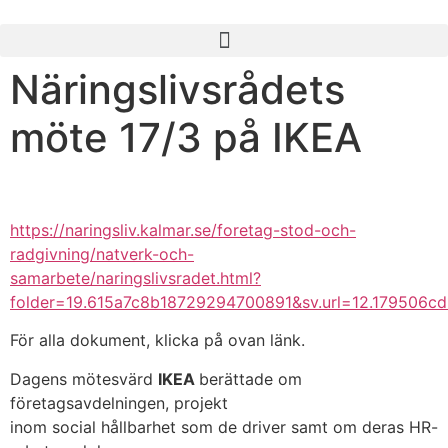
Näringslivsrådets
möte 17/3 på IKEA
https://naringsliv.kalmar.se/foretag-stod-och-
radgivning/natverk-och-
samarbete/naringslivsradet.html?
folder=19.615a7c8b18729294700891&sv.url=12.179506c
För alla dokument, klicka på ovan länk.
Dagens mötesvärd
IKEA
berättade om
företagsavdelningen, projekt
inom social hållbarhet som de driver samt om deras HR-