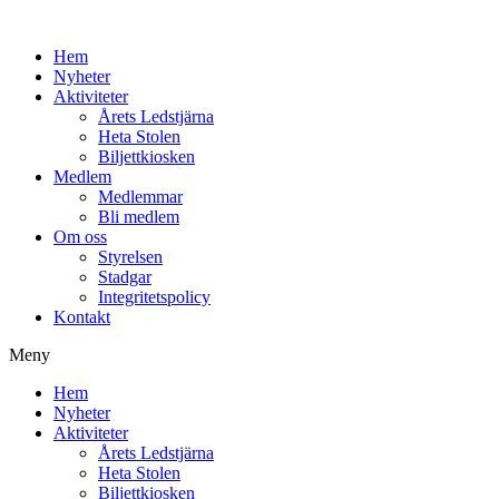
Hem
Nyheter
Aktiviteter
Årets Ledstjärna
Heta Stolen
Biljettkiosken
Medlem
Medlemmar
Bli medlem
Om oss
Styrelsen
Stadgar
Integritetspolicy
Kontakt
Meny
Hem
Nyheter
Aktiviteter
Årets Ledstjärna
Heta Stolen
Biljettkiosken