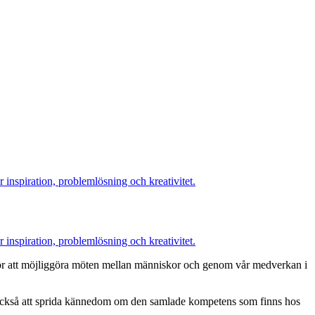
inspiration, problemlösning och kreativitet.
inspiration, problemlösning och kreativitet.
ör att möjliggöra
möten
mellan människor
och
genom vår medverkan i
är också att sprida kännedom om den samlade kompetens som finns hos