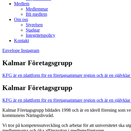
Medlem
Medlemmar
Bli medlem
Om oss
Styrelsen
Stadgar
Integritetspolicy
Kontakt
Envelope
Instagram
Kalmar Företagsgrupp
KFG är en plattform för en företagsammare region och är en självklar 
Kalmar Företagsgrupp
KFG är en plattform för en företagsammare region och är en självklar 
Kalmar Företagsgrupp bildades 1998 och är en ideell förening som verk
kommunens Näringslivsråd
.
Vi tror på kompetensutveckling och arbetar för att universitetet ska
medlemmarna och öka affärsnyttan i medlemsföretagen.