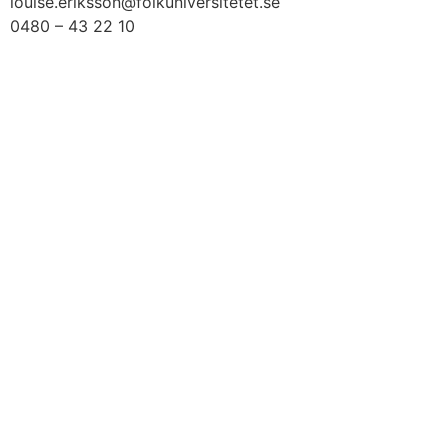
louise.eriksson@folkuniversitetet.se
0480 – 43 22 10