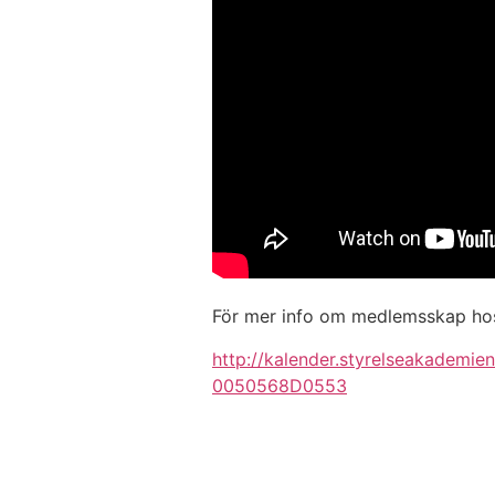
För mer info om medlemsskap ho
http://kalender.styrelseakadem
0050568D0553