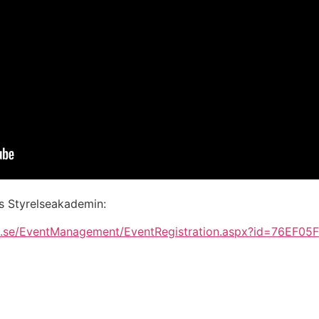
s Styrelseakademin:
ien.se/EventManagement/EventRegistration.aspx?id=76EF0