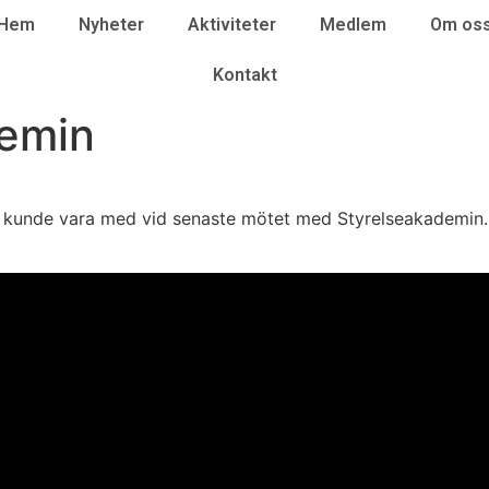
Hem
Nyheter
Aktiviteter
Medlem
Om os
Kontakt
demin
!
e kunde vara med vid senaste mötet med Styrelseakademin.