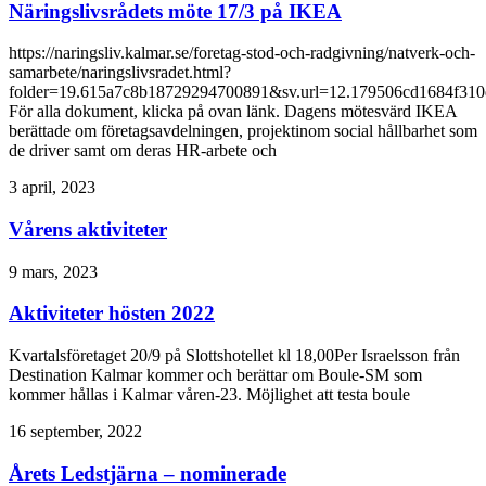
Näringslivsrådets möte 17/3 på IKEA
https://naringsliv.kalmar.se/foretag-stod-och-radgivning/natverk-och-
samarbete/naringslivsradet.html?
folder=19.615a7c8b18729294700891&sv.url=12.179506cd1684f31
För alla dokument, klicka på ovan länk. Dagens mötesvärd IKEA
berättade om företagsavdelningen, projektinom social hållbarhet som
de driver samt om deras HR-arbete och
3 april, 2023
Vårens aktiviteter
9 mars, 2023
Aktiviteter hösten 2022
Kvartalsföretaget 20/9 på Slottshotellet kl 18,00Per Israelsson från
Destination Kalmar kommer och berättar om Boule-SM som
kommer hållas i Kalmar våren-23. Möjlighet att testa boule
16 september, 2022
Årets Ledstjärna – nominerade